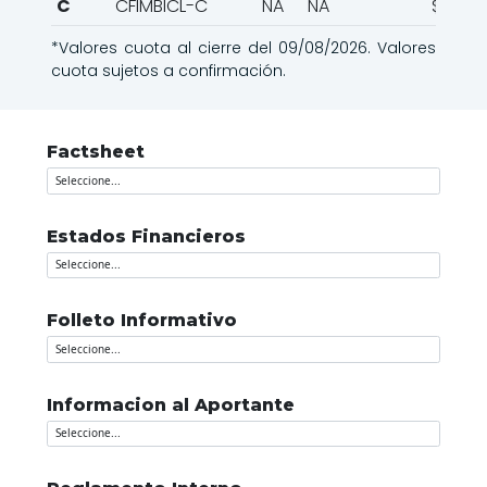
C
CFIMBICL-C
NA
NA
$1.101.
*Valores cuota al cierre del 09/08/2026. Valores
cuota sujetos a confirmación.
Factsheet
Estados Financieros
Folleto Informativo
Informacion al Aportante