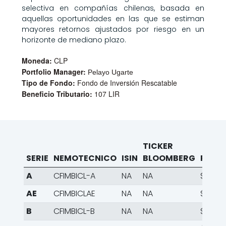
selectiva en compañías chilenas, basada en
aquellas oportunidades en las que se estiman
mayores retornos ajustados por riesgo en un
horizonte de mediano plazo.
Moneda:
CLP
Portfolio Manager:
Pelayo Ugarte
Tipo de Fondo:
Fondo de Inversión Rescatable
Beneficio Tributario:
107 LIR
TICKER
SERIE
NEMOTECNICO
ISIN
BLOOMBERG
PATR
A
CFIMBICL-A
NA
NA
$11.05
AE
CFIMBICLAE
NA
NA
$607.6
B
CFIMBICL-B
NA
NA
$2.971