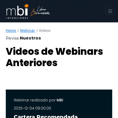
Home
Webinar
Videos
Revisa
Nuestros
Videos de Webinars
Anteriores
Webinar realizado por
MBI
2025-12-04 09:00:00
Cartera Recomendada