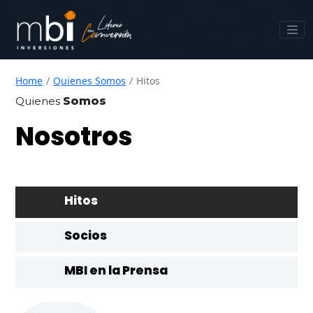
Home
Quienes Somos
Hitos
Quienes
Somos
Nosotros
Hitos
Socios
MBI en la Prensa